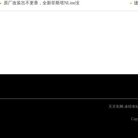
原厂改装岂不更香，全新菲斯塔NLine没
捷
天天车网-未经本站允
Cop